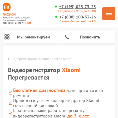
+7 (495) 023-73-25
Ежедневно с 9:00 до 21:00
FIX-XIAOMI
+7 (800) 100-33-26
Ремонт устройств Xiaomi
Специализированный
Звонок бесплатный по РФ
cервисный центр г.
Москва
Мы ремонтируем
Позвонить
оскве
Видеорегистратор Xiaomi перегревается
Видеорегистратор
Xiaomi
Перегревается
Бесплатная диагностика
даже при отказе от
ремонта
Привезем и увезем видеорегистратор Xiaomi
собственной доставкой
Ремонт камер видеонаблюдения Xiaomi
Ремонт вертикальных пылесосов Xiaomi
Ремонт роботов-пылесосов Xiaomi
Ремонт электровелосипедов Xiaomi
Ремонт стиральных машин Xiaomi
Ремонт пароочистителей Xiaomi
Ремонт электросамокатов Xiaomi
Ремонт массажных кресел Xiaomi
Гарантия на наши работы по ремонту
до 3-х лет
видеорегистраторов Xiaomi