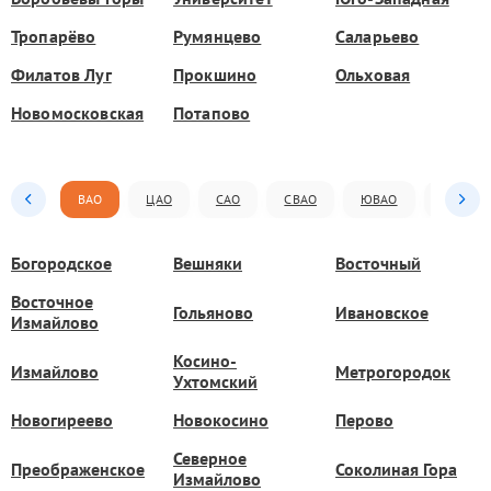
Тропарёво
Румянцево
Саларьево
Филатов Луг
Прокшино
Ольховая
Новомосковская
Потапово
ВАО
ЦАО
САО
СВАО
ЮВАО
ЮАО
Богородское
Вешняки
Восточный
Восточное
Гольяново
Ивановское
Измайлово
Косино-
Измайлово
Метрогородок
Ухтомский
Новогиреево
Новокосино
Перово
Северное
Преображенское
Соколиная Гора
Измайлово