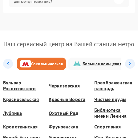
для юридических лиц?
Наш сервисный центр на Вашей станции метро
Сокольническая
Большая кольцевая
Бульвар
Преображенская
Черкизовская
Рокоссовского
площадь
Красносельская
Красные Ворота
Чистые пруды
Библиотека
Лубянка
Охотный Ряд
имени Ленина
Кропоткинская
Фрунзенская
Спортивная
Воробьёвы горы
Университет
Юго-Западная