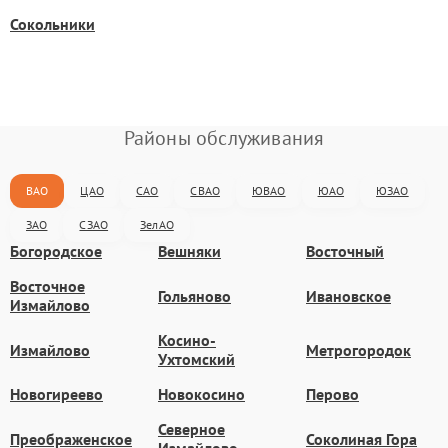
Сокольники
Районы обслуживания
ВАО
ЦАО
САО
СВАО
ЮВАО
ЮАО
ЮЗАО
ЗАО
СЗАО
ЗелАО
Богородское
Вешняки
Восточный
Восточное
Гольяново
Ивановское
Измайлово
Косино-
Измайлово
Метрогородок
Ухтомский
Новогиреево
Новокосино
Перово
Северное
Преображенское
Соколиная Гора