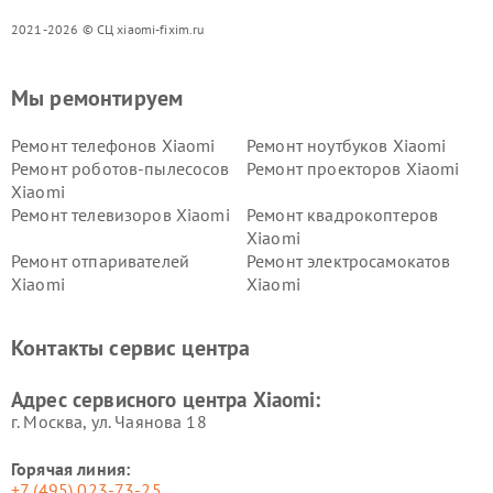
2021-2026 © СЦ xiaomi-fixim.ru
Мы ремонтируем
Ремонт телефонов Xiaomi
Ремонт ноутбуков Xiaomi
Ремонт роботов-пылесосов
Ремонт проекторов Xiaomi
Xiaomi
Ремонт телевизоров Xiaomi
Ремонт квадрокоптеров
Xiaomi
Ремонт отпаривателей
Ремонт электросамокатов
Xiaomi
Xiaomi
Ремонт электровелосипедов
Ремонт экшн-камер Xiaomi
Xiaomi
Контакты сервис центра
Ремонт стиральных машин
Ремонт смарт-часов Xiaomi
Xiaomi
Адрес сервисного центра Xiaomi:
г. Москва, ул. Чаянова 18
Горячая линия:
+7 (495) 023-73-25