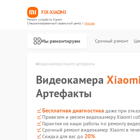
FIX-XIAOMI
Ремонт устройств Xiaomi
Специализированный cервисный центр г.
Москва
Мы ремонтируем
Срочный ремонт
Це
мер Xiaomi в Москве
Видеокамера Xiaomi артефакты
Видеокамера
Xiaom
Артефакты
Бесплатная диагностика
даже при отказ
Привезем и увезем видеокамеру Xiaomi со
Гарантия на наши работы по ремонту виде
Срочный ремонт видеокамер Xiaomi в тече
20%
Скидка для вас до
Ремонт роботов-пылесосов Xiaomi
Ремонт квадрокоптеров Xiaomi
Ремонт электросамокатов Xiaomi
Ремонт электровелосипедов Xiaomi
Ремонт стиральных машин Xiaomi
Ремонт вертикальных пылесосов Xiaomi
Ремонт парогенераторов Xiaomi
Ремонт массажных кресел Xiaomi
Ремонт камер видеонаблюдения Xiaomi
Ремонт видеорегистраторов Xiaomi
Ремонт пароочистителей Xiaomi