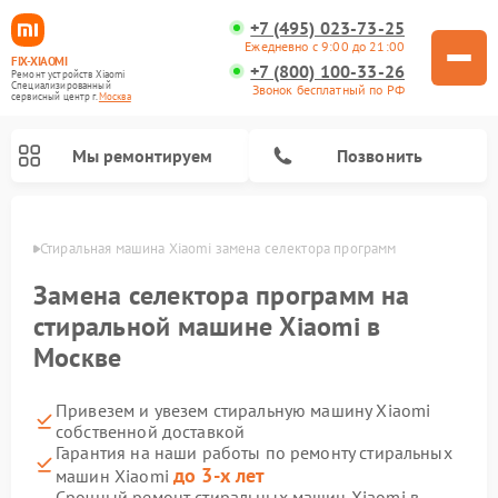
+7 (495) 023-73-25
Ежедневно с 9:00 до 21:00
FIX-XIAOMI
+7 (800) 100-33-26
Ремонт устройств Xiaomi
Специализированный
Звонок бесплатный по РФ
cервисный центр г.
Москва
Мы ремонтируем
Позвонить
оскве
Стиральная машина Xiaomi замена селектора программ
Замена селектора программ на
стиральной машине Xiaomi в
Москве
Привезем и увезем стиральную машину Xiaomi
собственной доставкой
Гарантия на наши работы по ремонту стиральных
Ремонт роботов-пылесосов Xiaomi
Ремонт электровелосипедов Xiaomi
Ремонт массажных кресел Xiaomi
Ремонт видеорегистраторов Xiaomi
Ремонт пароочистителей Xiaomi
Ремонт камер видеонаблюдения Xiaomi
Ремонт вертикальных пылесосов Xiaomi
Ремонт электросамокатов Xiaomi
до 3-х лет
машин Xiaomi
Срочный ремонт стиральных машин Xiaomi в