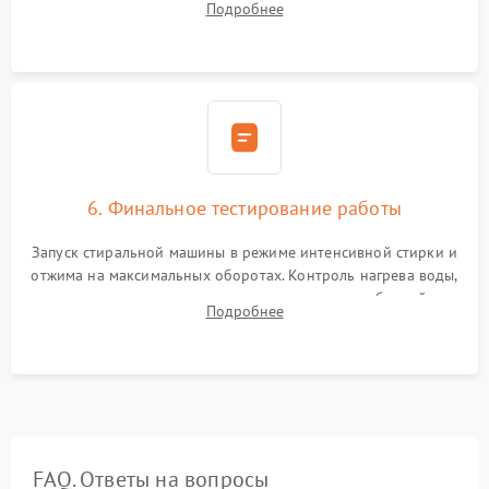
Подробнее
герметиком для предотвращения возможных протечек воды.
6. Финальное тестирование работы
Запуск стиральной машины в режиме интенсивной стирки и
отжима на максимальных оборотах. Контроль нагрева воды,
корректности слива, отсутствия излишних вибраций,
Подробнее
посторонних стуков и протечек под корпусом.
FAQ. Ответы на вопросы