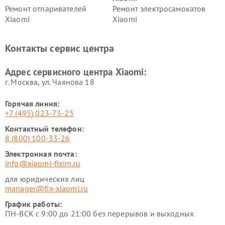
Ремонт отпаривателей
Ремонт электросамокатов
Xiaomi
Xiaomi
Ремонт электровелосипедов
Ремонт экшн-камер Xiaomi
Xiaomi
Контакты сервис центра
Ремонт стиральных машин
Ремонт смарт-часов Xiaomi
Xiaomi
Адрес сервисного центра Xiaomi:
г. Москва, ул. Чаянова 18
Горячая линия:
+7 (495) 023-73-25
Контактный телефон:
8 (800) 100-33-26
Электронная почта:
info@xiaomi-fixim.ru
для юридических лиц
manager@fix-xiaomi.ru
График работы:
ПН-ВСК с 9:00 до 21:00 без перерывов и выходных