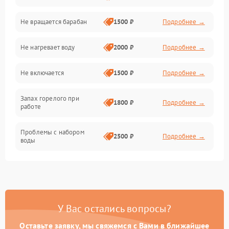
Не вращается барабан
1500 ₽
Подробнее →
Слив
Не нагревает воду
2000 ₽
Подробнее →
Программное обеспечение
Не включается
1500 ₽
Подробнее →
Запах горелого при
1800 ₽
Подробнее →
работе
Проблемы с набором
2500 ₽
Подробнее →
воды
Замена ТЭНа
2200 ₽
Подробнее →
Замена платы управления
2200 ₽
Подробнее →
У Вас остались вопросы?
Оставьте заявку, мы свяжемся с Вами в ближайшее