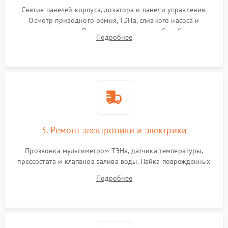
Снятие панелей корпуса, дозатора и панели управления.
Осмотр приводного ремня, ТЭНа, сливного насоса и
амортизаторов. Проверка подшипников барабана и
Подробнее
крестовины на износ, а манжеты люка на разрывы.
3. Ремонт электроники и электрики
Прозвонка мультиметром ТЭНа, датчика температуры,
прессостата и клапанов залива воды. Пайка поврежденных
дорожек или замена симисторов на плате управления.
Подробнее
Восстановление целостности проводки и контактов.