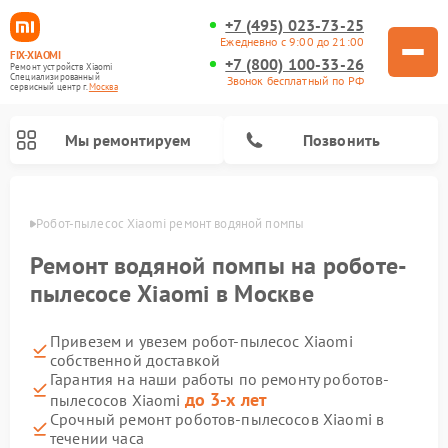
+7 (495) 023-73-25
Ежедневно с 9:00 до 21:00
FIX-XIAOMI
+7 (800) 100-33-26
Ремонт устройств Xiaomi
Специализированный
Звонок бесплатный по РФ
cервисный центр г.
Москва
Мы ремонтируем
Позвонить
оскве
Робот-пылесос Xiaomi ремонт водяной помпы
Ремонт водяной помпы на роботе-
пылесосе Xiaomi в Москве
Привезем и увезем робот-пылесос Xiaomi
собственной доставкой
Гарантия на наши работы по ремонту роботов-
до 3-х лет
пылесосов Xiaomi
Ремонт электросамокатов Xiaomi
Ремонт массажных кресел Xiaomi
Ремонт видеорегистраторов Xiaomi
Ремонт пароочистителей Xiaomi
Ремонт камер видеонаблюдения Xiaomi
Ремонт вертикальных пылесосов Xiaomi
Ремонт электровелосипедов Xiaomi
Ремонт стиральных машин Xiaomi
Срочный ремонт роботов-пылесосов Xiaomi в
течении часа