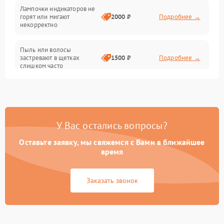
Лампочки индикаторов не
горят или мигают
2000 ₽
Подробнее →
Батарея
некорректно
Режим работы
Пыль или волосы
застревают в щетках
1500 ₽
Подробнее →
слишком часто
Программные сбои
У Вас остались вопросы?
Оставьте заявку, мы свяжемся с Вами в ближайшее
время
Заказать звонок