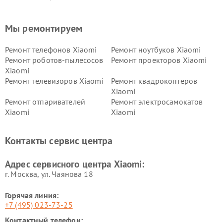
Мы ремонтируем
Ремонт телефонов Xiaomi
Ремонт ноутбуков Xiaomi
Ремонт роботов-пылесосов
Ремонт проекторов Xiaomi
Xiaomi
Ремонт телевизоров Xiaomi
Ремонт квадрокоптеров
Xiaomi
Ремонт отпаривателей
Ремонт электросамокатов
Xiaomi
Xiaomi
Ремонт электровелосипедов
Ремонт экшн-камер Xiaomi
Xiaomi
Контакты сервис центра
Ремонт стиральных машин
Ремонт смарт-часов Xiaomi
Xiaomi
Адрес сервисного центра Xiaomi:
г. Москва, ул. Чаянова 18
Горячая линия:
+7 (495) 023-73-25
Контактный телефон: