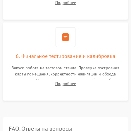
Подробнее
микрофибры, щеток). Надежная фиксация разъемов и
проверка герметичности водяного контура.
6. Финальное тестирование и калибровка
Запуск робота на тестовом стенде. Проверка построения
карты помещения, корректности навигации и обхода
препятствий. Оценка силы всасывания и работы турбины.
Подробнее
Тестирование автоматического возврата на док-станцию и
процесса зарядки.
FAQ. Ответы на вопросы