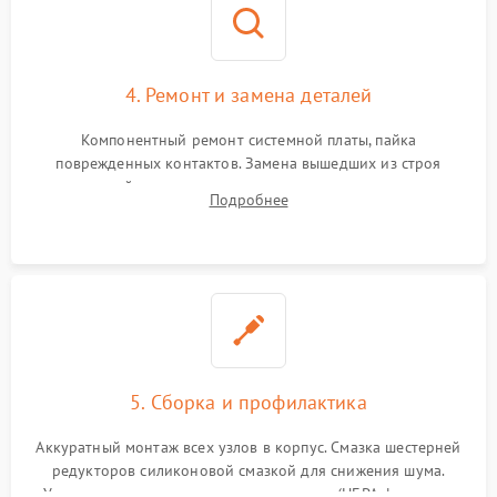
4. Ремонт и замена деталей
Компонентный ремонт системной платы, пайка
поврежденных контактов. Замена вышедших из строя
двигателей, изношенного аккумулятора, неисправного
Подробнее
лидара или помпы подачи воды. Восстановление шлейфов и
устранение последствий попадания влаги.
5. Сборка и профилактика
Аккуратный монтаж всех узлов в корпус. Смазка шестерней
редукторов силиконовой смазкой для снижения шума.
Установка новых расходных материалов (HEPA-фильтров,