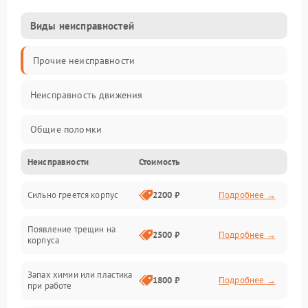
Виды неисправностей
Прочие неисправности
Неисправность движения
Общие поломки
Неисправности
Стоимость
Неисправность датчиков
Сильно греется корпус
2200 ₽
Подробнее →
Неисправность программного обеспечения
Появление трещин на
Проблемы с сигналом
2500 ₽
Подробнее →
корпуса
Неисправность резервуаров и систем подачи воды
Запах химии или пластика
1800 ₽
Подробнее →
при работе
Проблемы с механикой