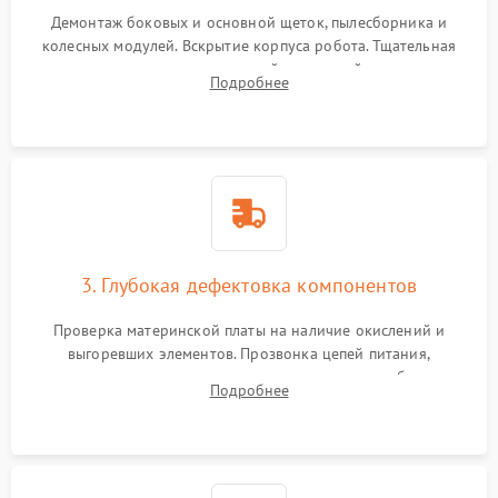
Демонтаж боковых и основной щеток, пылесборника и
колесных модулей. Вскрытие корпуса робота. Тщательная
очистка внутренних полостей, шестерней и плат от
Подробнее
скопившейся пыли, волос и шерсти животных с
использованием сжатого воздуха и щеток.
3. Глубокая дефектовка компонентов
Проверка материнской платы на наличие окислений и
выгоревших элементов. Прозвонка цепей питания,
тестирование приводных моторов колес и турбины
Подробнее
всасывания. Оценка состояния оптических и инфракрасных
датчиков, а также механизма лазерного дальномера.