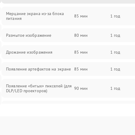
Мерцание экрана из-за блока
85 мин
1 год
питания
Размытое изображение
80 мин
1 год
Дрожание изображения
85 мин
1 год
Появление артефактов на экране
85 мин
1 год
Появление «битых» пикселей (для
90 мин
1 год
DLP/LED проекторов)
Залипание изображения (image
85 мин
1 год
retention)
Нестабильная яркость или
80 мин
1 год
контраст