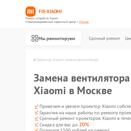
FIX-XIAOMI
Ремонт устройств Xiaomi
Специализированный cервисный центр г.
Москва
Мы ремонтируем
Срочный ремонт
Це
ров Xiaomi в Москве
Проектор Xiaomi замена вентилятора
Замена вентилятора
Xiaomi в Москве
Привезем и увезем проектор Xiaomi собст
Гарантия на наши работы по ремонту прое
Срочный ремонт проекторов Xiaomi в тече
20%
Скидка для вас до
Получите 1500 рублей на ремонт
Ремонт роботов-пылесосов Xiaomi
Ремонт квадрокоптеров Xiaomi
Ремонт электросамокатов Xiaomi
Ремонт электровелосипедов Xiaomi
Ремонт стиральных машин Xiaomi
Ремонт вертикальных пылесосов Xiaomi
Ремонт парогенераторов Xiaomi
Ремонт массажных кресел Xiaomi
Ремонт камер видеонаблюдения Xiaomi
Ремонт видеорегистраторов Xiaomi
Ремонт пароочистителей Xiaomi