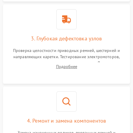
3. Глубокая дефектовка узлов
Проверка целостности приводных ремней, шестерней и
направляющих каретки. Тестирование электромоторов,
электромагнитных клапанов и компрессора. Диагностика
Подробнее
материнской платы, датчиков положения и целостности
пневмомагистралей.
4. Ремонт и замена компонентов
Замена изношенных роликов, порванных ремней и