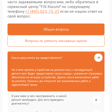
часто задаваемыми вопросами, либо обратиться в
сервисный центр “FIX-Xiaomi” по следующему
телефону
+7 (495) 023-73-25
если не нашли ответ на
свой вопрос.
Общие вопросы
Вопросы по ремонту массажных кресел
Какие документы вы предоставляете?
На этапе приема устройства на диагностику и последующий
ремонт вам будет предоставлен заказ-наряд с указанием страховых
обязательств на ваше устройство. Далее, после выполнения работ
по ремонту техники, вы получите акт выполненных работ и
гарантийный талон.
Я уже знаю в чем неисправность и какой
ремонт необходим. Для чего проводить
диагностику?