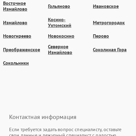
Восточное
Гольяново
Ивановское
Измайлово
Косино-
Измайлово
Метрогородок
Ухтомский
Новогиреево
Новокосино
Перово
Северное
Преображенское
Соколиная Гора
Измайлово
Сокольники
Контактная информация
Если требуется задать вопрос специалисту, оставьте
свои данные и дежурный специалист с радостью