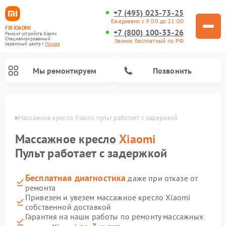
+7 (495) 023-73-25
Ежедневно с 9:00 до 21:00
FIX-XIAOMI
+7 (800) 100-33-26
Ремонт устройств Xiaomi
Специализированный
Звонок бесплатный по РФ
cервисный центр г.
Москва
Мы ремонтируем
Позвонить
оскве
Массажное кресло Xiaomi пульт работает с задержкой
Массажное кресло
Xiaomi
Пульт работает с задержкой
Бесплатная диагностика
даже при отказе от
ремонта
Привезем и увезем массажное кресло Xiaomi
собственной доставкой
Ремонт вертикальных пылесосов Xiaomi
Ремонт роботов-пылесосов Xiaomi
Ремонт электровелосипедов Xiaomi
Ремонт стиральных машин Xiaomi
Ремонт видеорегистраторов Xiaomi
Ремонт пароочистителей Xiaomi
Ремонт камер видеонаблюдения Xiaomi
Ремонт электросамокатов Xiaomi
Гарантия на наши работы по ремонту массажных