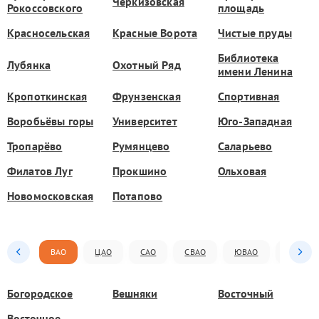
Черкизовская
Рокоссовского
площадь
Красносельская
Красные Ворота
Чистые пруды
Библиотека
Лубянка
Охотный Ряд
имени Ленина
Кропоткинская
Фрунзенская
Спортивная
Воробьёвы горы
Университет
Юго-Западная
Тропарёво
Румянцево
Саларьево
Филатов Луг
Прокшино
Ольховая
Новомосковская
Потапово
ВАО
ЦАО
САО
СВАО
ЮВАО
ЮАО
Богородское
Вешняки
Восточный
Восточное