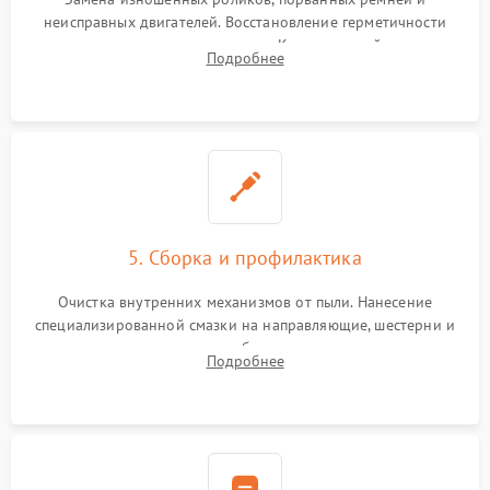
неисправных двигателей. Восстановление герметичности
воздушных подушек и шлангов. Компонентный ремонт
Подробнее
электронных плат, пайка контактов и замена сгоревших
элементов блока питания.
5. Сборка и профилактика
Очистка внутренних механизмов от пыли. Нанесение
специализированной смазки на направляющие, шестерни и
шарниры для плавного и бесшумного хода каретки.
Подробнее
Подключение всех шлейфов, сборка каркаса и аккуратная
установка обивки.