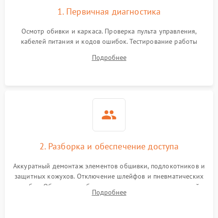
1. Первичная диагностика
Осмотр обивки и каркаса. Проверка пульта управления,
кабелей питания и кодов ошибок. Тестирование работы
роликового механизма, компрессора и воздушных подушек
Подробнее
в разных режимах для выявления неисправных зон и
посторонних шумов.
2. Разборка и обеспечение доступа
Аккуратный демонтаж элементов обшивки, подлокотников и
защитных кожухов. Отключение шлейфов и пневматических
трубок. Обеспечение безопасного доступа к материнской
Подробнее
плате, блоку питания, моторам и каретке массажного
механизма.