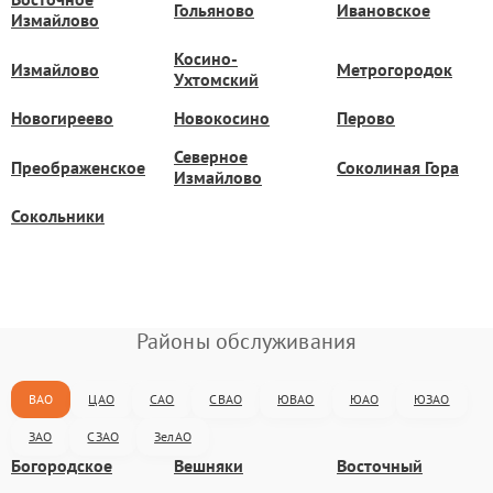
Гольяново
Ивановское
Измайлово
Косино-
Измайлово
Метрогородок
Ухтомский
Новогиреево
Новокосино
Перово
Северное
Преображенское
Соколиная Гора
Измайлово
Сокольники
Районы обслуживания
ВАО
ЦАО
САО
СВАО
ЮВАО
ЮАО
ЮЗАО
ЗАО
СЗАО
ЗелАО
Богородское
Вешняки
Восточный