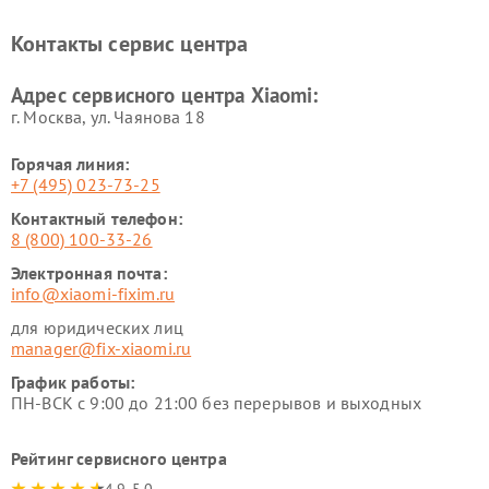
Ремонт электровелосипедов
Ремонт экшн-камер Xiaomi
Xiaomi
Контакты сервис центра
Ремонт стиральных машин
Ремонт смарт-часов Xiaomi
Xiaomi
Адрес сервисного центра Xiaomi:
г. Москва, ул. Чаянова 18
Горячая линия:
+7 (495) 023-73-25
Контактный телефон:
8 (800) 100-33-26
Электронная почта:
info@xiaomi-fixim.ru
для юридических лиц
manager@fix-xiaomi.ru
График работы:
ПН-ВСК с 9:00 до 21:00 без перерывов и выходных
Рейтинг сервисного центра