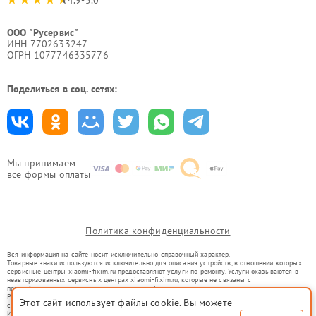
4.9-5.0
ООО "Русервис"
ИНН 7702633247
ОГРН 1077746335776
Поделиться в соц. сетях:
Мы принимаем
все формы оплаты
Политика конфиденциальности
Вся информация на сайте носит исключительно справочный характер.
Товарные знаки используются исключительно для описания устройств, в отношении которых
сервисные центры xiaomi-fixim.ru предоставляют услуги по ремонту. Услуги оказываются в
неавторизованных сервисных центрах xiaomi-fixim.ru, которые не связаны с
правообладателями товарных знаков или их официальными представителями.
Ремонт осуществляется для устройств, уже введенных в гражданский оборот в соответствии
Этот сайт использует файлы cookie. Вы можете
со статьей 1487 ГК РФ.
Использование товарных знаков не преследует цели индивидуализации услуг или введения