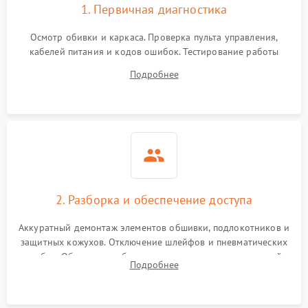
1. Первичная диагностика
Осмотр обивки и каркаса. Проверка пульта управления,
кабелей питания и кодов ошибок. Тестирование работы
роликового механизма, компрессора и воздушных подушек
Подробнее
в разных режимах для выявления неисправных зон и
посторонних шумов.
2. Разборка и обеспечение доступа
Аккуратный демонтаж элементов обшивки, подлокотников и
защитных кожухов. Отключение шлейфов и пневматических
трубок. Обеспечение безопасного доступа к материнской
Подробнее
плате, блоку питания, моторам и каретке массажного
механизма.