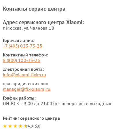
Xiaomi
Контакты сервис центра
Ремонт стиральных машин
Ремонт смарт-часов Xiaomi
Xiaomi
Адрес сервисного центра Xiaomi:
г. Москва, ул. Чаянова 18
Горячая линия:
+7 (495) 023-73-25
Контактный телефон:
8 (800) 100-33-26
Электронная почта:
info@xiaomi-fixim.ru
для юридических лиц
manager@fix-xiaomi.ru
График работы:
ПН-ВСК с 9:00 до 21:00 без перерывов и выходных
Рейтинг сервисного центра
4.9-5.0