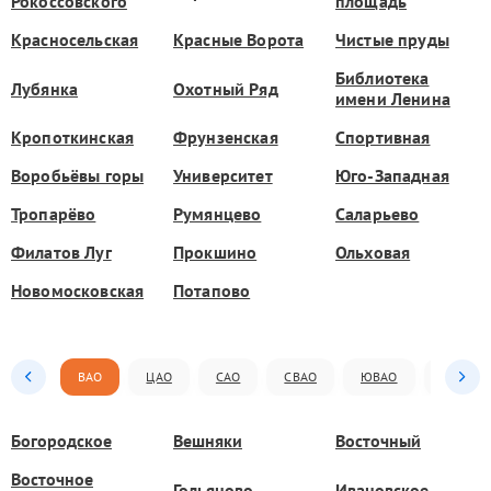
Рокоссовского
площадь
Красносельская
Красные Ворота
Чистые пруды
Библиотека
Лубянка
Охотный Ряд
имени Ленина
Кропоткинская
Фрунзенская
Спортивная
Воробьёвы горы
Университет
Юго-Западная
Тропарёво
Румянцево
Саларьево
Филатов Луг
Прокшино
Ольховая
Новомосковская
Потапово
ВАО
ЦАО
САО
СВАО
ЮВАО
ЮАО
Богородское
Вешняки
Восточный
Восточное
Гольяново
Ивановское