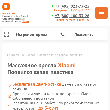
+7 (495) 023-73-25
Ежедневно с 9:00 до 21:00
FIX-XIAOMI
+7 (800) 100-33-26
Ремонт устройств Xiaomi
Специализированный
Звонок бесплатный по РФ
cервисный центр г.
Москва
Мы ремонтируем
Позвонить
оскве
Массажное кресло Xiaomi появился запах пластика
Массажное кресло
Xiaomi
Появился запах пластика
Бесплатная диагностика
даже при отказе от
ремонта
Привезем и увезем массажное кресло Xiaomi
собственной доставкой
Ремонт вертикальных пылесосов Xiaomi
Ремонт роботов-пылесосов Xiaomi
Ремонт электровелосипедов Xiaomi
Ремонт стиральных машин Xiaomi
Ремонт видеорегистраторов Xiaomi
Ремонт пароочистителей Xiaomi
Ремонт камер видеонаблюдения Xiaomi
Ремонт электросамокатов Xiaomi
Гарантия на наши работы по ремонту массажных
до 3-х лет
кресел Xiaomi