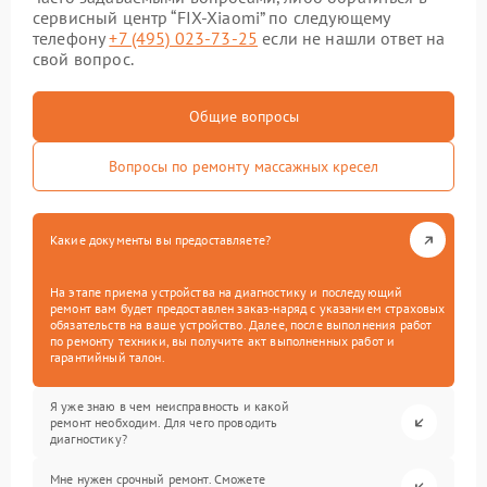
сервисный центр “FIX-Xiaomi” по следующему
телефону
+7 (495) 023-73-25
если не нашли ответ на
свой вопрос.
Общие вопросы
Вопросы по ремонту массажных кресел
Какие документы вы предоставляете?
На этапе приема устройства на диагностику и последующий
ремонт вам будет предоставлен заказ-наряд с указанием страховых
обязательств на ваше устройство. Далее, после выполнения работ
по ремонту техники, вы получите акт выполненных работ и
гарантийный талон.
Я уже знаю в чем неисправность и какой
ремонт необходим. Для чего проводить
диагностику?
Мне нужен срочный ремонт. Сможете