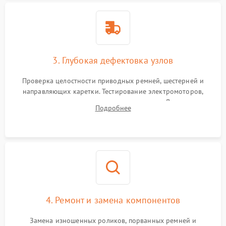
3. Глубокая дефектовка узлов
Проверка целостности приводных ремней, шестерней и
направляющих каретки. Тестирование электромоторов,
электромагнитных клапанов и компрессора. Диагностика
Подробнее
материнской платы, датчиков положения и целостности
пневмомагистралей.
4. Ремонт и замена компонентов
Замена изношенных роликов, порванных ремней и