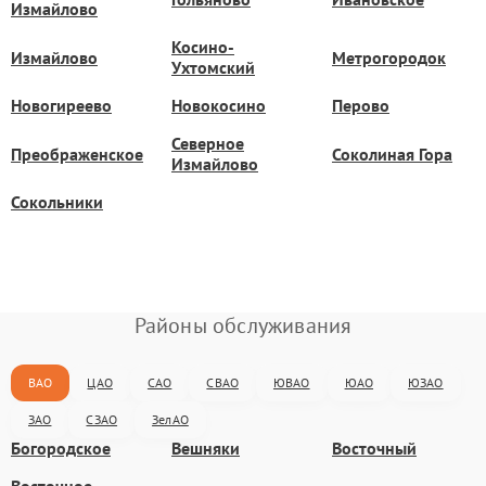
Измайлово
Косино-
Измайлово
Метрогородок
Ухтомский
Новогиреево
Новокосино
Перово
Северное
Преображенское
Соколиная Гора
Измайлово
Сокольники
Районы обслуживания
ВАО
ЦАО
САО
СВАО
ЮВАО
ЮАО
ЮЗАО
ЗАО
СЗАО
ЗелАО
Богородское
Вешняки
Восточный