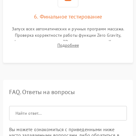
6. Финальное тестирование
Запуск всех автоматических и ручных программ массажа.
Проверка корректности работы функции Zero Gravity,
инфракрасного прогрева и 3D-сканирования тела. Контроль
Подробнее
силы давления компрессора и отсутствия скрипов при
нагрузке.
FAQ. Ответы на вопросы
Вы можете ознакомиться с приведенными ниже
часто задаваемыми вопросами, либо обратиться в