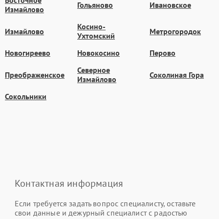
Восточное
Гольяново
Ивановское
Измайлово
Косино-
Измайлово
Метрогородок
Ухтомский
Новогиреево
Новокосино
Перово
Северное
Преображенское
Соколиная Гора
Измайлово
Сокольники
Контактная информация
Если требуется задать вопрос специалисту, оставьте
свои данные и дежурный специалист с радостью