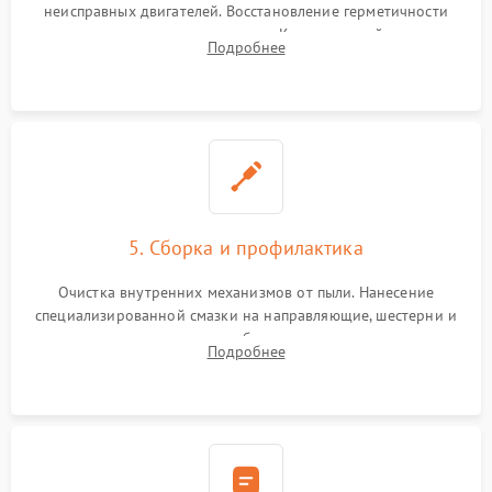
неисправных двигателей. Восстановление герметичности
воздушных подушек и шлангов. Компонентный ремонт
Подробнее
электронных плат, пайка контактов и замена сгоревших
элементов блока питания.
5. Сборка и профилактика
Очистка внутренних механизмов от пыли. Нанесение
специализированной смазки на направляющие, шестерни и
шарниры для плавного и бесшумного хода каретки.
Подробнее
Подключение всех шлейфов, сборка каркаса и аккуратная
установка обивки.