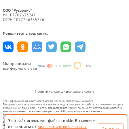
ООО "Русервис"
ИНН 7702633247
ОГРН 1077746335776
Поделиться в соц. сетях:
Мы принимаем
все формы оплаты
Политика конфиденциальности
Вся информация на сайте носит исключительно справочный характер.
Товарные знаки используются исключительно для описания устройств, в отношении которых
сервисные центры xiaomi-fixim.ru предоставляют услуги по ремонту. Услуги оказываются в
неавторизованных сервисных центрах xiaomi-fixim.ru, которые не связаны с
правообладателями товарных знаков или их официальными представителями.
Ремонт осуществляется для устройств, уже введенных в гражданский оборот в соответствии
Этот сайт использует файлы cookie. Вы можете
со статьей 1487 ГК РФ.
Использование товарных знаков не преследует цели индивидуализации услуг или введения
ознакомиться с
правилами использования
Согласен
потребителей в заблуждение, а служит для информирования о предоставляемых услугах по