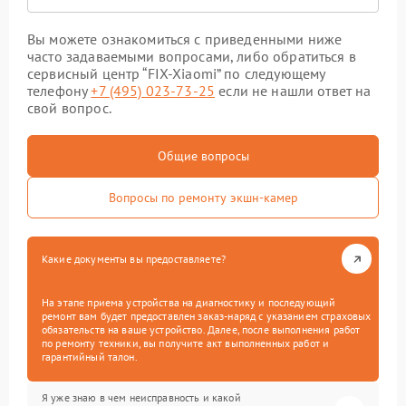
Вы можете ознакомиться с приведенными ниже
часто задаваемыми вопросами, либо обратиться в
сервисный центр “FIX-Xiaomi” по следующему
телефону
+7 (495) 023-73-25
если не нашли ответ на
свой вопрос.
Общие вопросы
Вопросы по ремонту экшн-камер
Какие документы вы предоставляете?
На этапе приема устройства на диагностику и последующий
ремонт вам будет предоставлен заказ-наряд с указанием страховых
обязательств на ваше устройство. Далее, после выполнения работ
по ремонту техники, вы получите акт выполненных работ и
гарантийный талон.
Я уже знаю в чем неисправность и какой