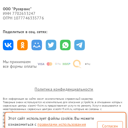
ООО "Русервис"
ИНН 7702633247
ОГРН 1077746335776
Поделиться в соц. сетях:
Мы принимаем
все формы оплаты
Политика конфиденциальности
Вся информация на сайте носит исключительно справочный характер.
Товарные знаки используются исключительно для описания устройств, в отношении которых
сервисные центры xiaomi-fixim.ru предоставляют услуги по ремонту. Услуги оказываются в
неавторизованных сервисных центрах xiaomi-fixim.ru, которые не связаны с
правообладателями товарных знаков или их официальными представителями.
Ремонт осуществляется для устройств, уже введенных в гражданский оборот в соответствии
Этот сайт использует файлы cookie. Вы можете
со статьей 1487 ГК РФ.
Использование товарных знаков не преследует цели индивидуализации услуг или введения
ознакомиться с
правилами использования
Согласен
потребителей в заблуждение, а служит для информирования о предоставляемых услугах по