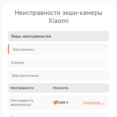
Неисправности экшн-камеры
Xiaomi
Виды неисправностей
Электроника
Камера
Электропитание
Неисправности
Стоимость
Память/Носитель
Неисправность
Хранение данных
1000 ₽
Подробнее →
аккумулятора
Механические повреждения