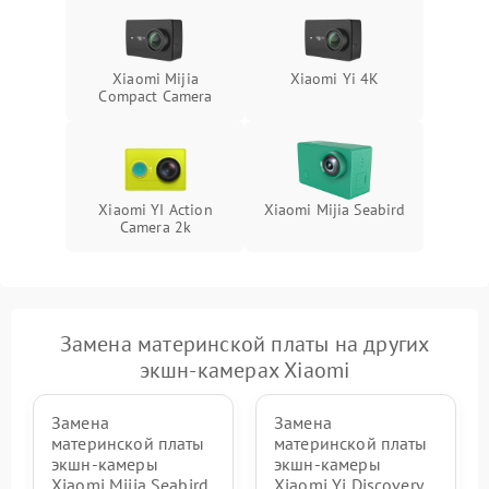
Повреждение системы
1000 ₽
Подробнее →
защиты от перегрузок
Xiaomi Mijia
Xiaomi Yi 4K
Compact Camera
Неисправность системы
1000 ₽
Подробнее →
защиты от перегрева
Xiaomi YI Action
Xiaomi Mijia Seabird
Camera 2k
Замена материнской платы на других
экшн-камерах Xiaomi
Замена
Замена
материнской платы
материнской платы
экшн-камеры
экшн-камеры
Xiaomi Mijia Seabird
Xiaomi Yi Discovery