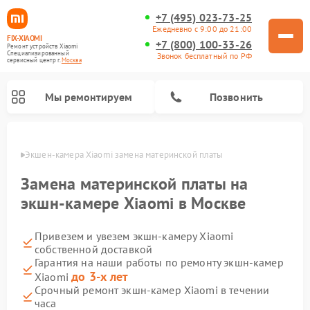
+7 (495) 023-73-25
Ежедневно с 9:00 до 21:00
FIX-XIAOMI
+7 (800) 100-33-26
Ремонт устройств Xiaomi
Специализированный
Звонок бесплатный по РФ
cервисный центр г.
Москва
Мы ремонтируем
Позвонить
оскве
Экшен-камера Xiaomi замена материнской платы
Замена материнской платы на
экшн-камере Xiaomi в Москве
Привезем и увезем экшн-камеру Xiaomi
собственной доставкой
Гарантия на наши работы по ремонту экшн-камер
до 3-х лет
Xiaomi
Ремонт роботов-пылесосов Xiaomi
Ремонт электровелосипедов Xiaomi
Ремонт массажных кресел Xiaomi
Ремонт видеорегистраторов Xiaomi
Ремонт пароочистителей Xiaomi
Ремонт камер видеонаблюдения Xiaomi
Ремонт вертикальных пылесосов Xiaomi
Ремонт электросамокатов Xiaomi
Ремонт стиральных машин Xiaomi
Срочный ремонт экшн-камер Xiaomi в течении
часа