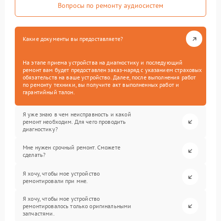
Вопросы по ремонту аудиосистем
Какие документы вы предоставляете?
На этапе приема устройства на диагностику и последующий
ремонт вам будет предоставлен заказ-наряд с указанием страховых
обязательств на ваше устройство. Далее, после выполнения работ
по ремонту техники, вы получите акт выполненных работ и
гарантийный талон.
Я уже знаю в чем неисправность и какой
ремонт необходим. Для чего проводить
диагностику?
Мне нужен срочный ремонт. Сможете
сделать?
Я хочу, чтобы мое устройство
ремонтировали при мне.
Я хочу, чтобы мое устройство
ремонтировалось только оригинальными
запчастями.