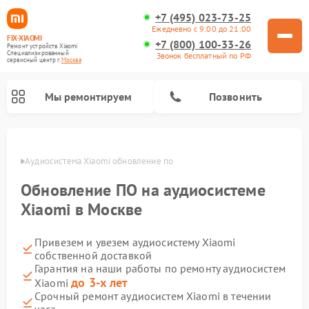
+7 (495) 023-73-25
Ежедневно с 9:00 до 21:00
FIX-XIAOMI
+7 (800) 100-33-26
Ремонт устройств Xiaomi
Специализированный
Звонок бесплатный по РФ
cервисный центр г.
Москва
Мы ремонтируем
Позвонить
оскве
Аудиосистема Xiaomi обновление по
Обновление ПО на аудиосистеме
Xiaomi в Москве
Привезем и увезем аудиосистему Xiaomi
собственной доставкой
Гарантия на наши работы по ремонту аудиосистем
до 3-х лет
Xiaomi
Ремонт роботов-пылесосов Xiaomi
Ремонт электровелосипедов Xiaomi
Ремонт стиральных машин Xiaomi
Ремонт массажных кресел Xiaomi
Ремонт видеорегистраторов Xiaomi
Ремонт пароочистителей Xiaomi
Ремонт камер видеонаблюдения Xiaomi
Ремонт вертикальных пылесосов Xiaomi
Ремонт электросамокатов Xiaomi
Срочный ремонт аудиосистем Xiaomi в течении