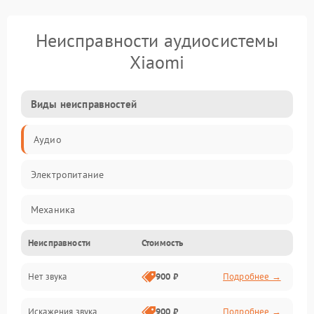
Неисправности аудиосистемы
Xiaomi
Виды неисправностей
Аудио
Электропитание
Механика
Неисправности
Стоимость
Управление
Нет звука
900 ₽
Подробнее →
Корпус/Герметичность
Искажения звука
900 ₽
Подробнее →