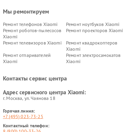
Мы ремонтируем
Ремонт телефонов Xiaomi
Ремонт ноутбуков Xiaomi
Ремонт роботов-пылесосов
Ремонт проекторов Xiaomi
Xiaomi
Ремонт телевизоров Xiaomi
Ремонт квадрокоптеров
Xiaomi
Ремонт отпаривателей
Ремонт электросамокатов
Xiaomi
Xiaomi
Ремонт электровелосипедов
Ремонт экшн-камер Xiaomi
Xiaomi
Контакты сервис центра
Ремонт стиральных машин
Ремонт смарт-часов Xiaomi
Xiaomi
Адрес сервисного центра Xiaomi:
г. Москва, ул. Чаянова 18
Горячая линия:
+7 (495) 023-73-25
Контактный телефон:
8 (800) 100-33-26